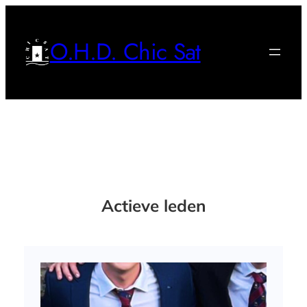
Ga
naar
O.H.D. Chic Sat
de
inhoud
Actieve leden